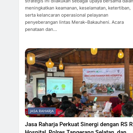
strategis ini dilakukan sebagai upaya bersama dala
meningkatkan keamanan, keselamatan, ketertiban,
serta kelancaran operasional pelayanan
penyeberangan lintas Merak–Bakauheni. ​Acara
penataan dan…
JASA RAHARJA
Jasa Raharja Perkuat Sinergi dengan RS R
Hospital, Polres Tangerang Selatan, dan