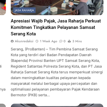
JASA RAHARJA
Apresiasi Wajib Pajak, Jasa Raharja Perkuat
Komitmen Tingkatkan Pelayanan Samsat
Serang Kota
Akunredaksi
1 Week Ago
0
3 Mins
Serang, (ProBanten) – Tim Pembina Samsat Serang
Kota yang terdiri dari Badan Pendapatan Daerah
(Bapenda) Provinsi Banten UPT Samsat Serang Kota,
i
Regident Satlantas Polresta Serang Kota, dan PT Jasa
Raharja Samsat Serang Kota terus memperkuat sinergi
dalam meningkatkan kualitas pelayanan kepada
masyarakat melalui berbagai upaya percepatan dan
tnya
optimalisasi pelayanan pembayaran Pajak Kendaraan
Bermotor (PKB) serta…