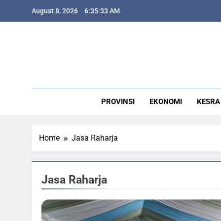
Skip
J
August 8, 2026
6:35:35 AM
to
content
J
PROVINSI
EKONOMI
KESRA
Home
Jasa Raharja
Jasa Raharja