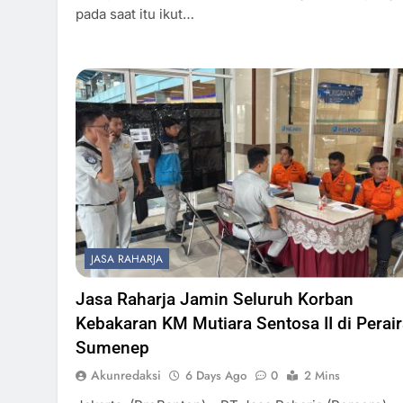
pada saat itu ikut…
JASA RAHARJA
Jasa Raharja Jamin Seluruh Korban
Kebakaran KM Mutiara Sentosa II di Perai
Sumenep
Akunredaksi
6 Days Ago
0
2 Mins