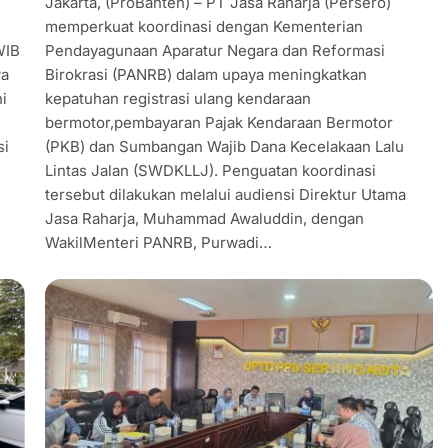
Jakarta, (ProBanten) – PT Jasa Raharja (Persero)
memperkuat koordinasi dengan Kementerian
WIB
Pendayagunaan Aparatur Negara dan Reformasi
wa
Birokrasi (PANRB) dalam upaya meningkatkan
i
kepatuhan registrasi ulang kendaraan
bermotor,pembayaran Pajak Kendaraan Bermotor
si
(PKB) dan Sumbangan Wajib Dana Kecelakaan Lalu
Lintas Jalan (SWDKLLJ). Penguatan koordinasi
tersebut dilakukan melalui audiensi Direktur Utama
Jasa Raharja, Muhammad Awaluddin, dengan
WakilMenteri PANRB, Purwadi…