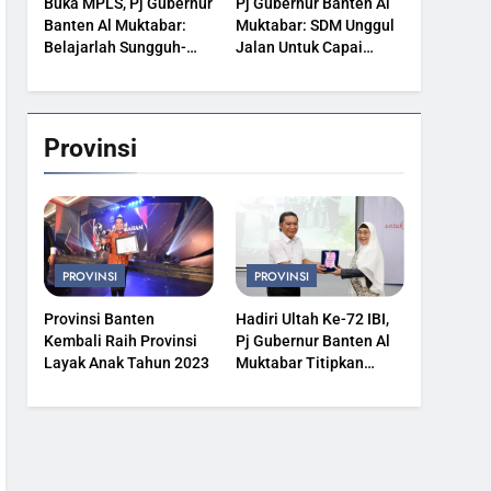
Buka MPLS, Pj Gubernur
Pj Gubernur Banten Al
Banten Al Muktabar:
Muktabar: SDM Unggul
Belajarlah Sungguh-
Jalan Untuk Capai
Sungguh
Kesejahteraan
Provinsi
PROVINSI
PROVINSI
Provinsi Banten
Hadiri Ultah Ke-72 IBI,
Kembali Raih Provinsi
Pj Gubernur Banten Al
Layak Anak Tahun 2023
Muktabar Titipkan
Kesehatan Masyarakat