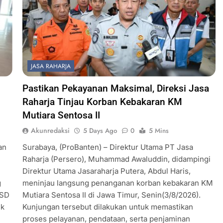
JASA RAHARJA
Pastikan Pekayanan Maksimal, Direksi Jasa
Raharja Tinjau Korban Kebakaran KM
Mutiara Sentosa II
Akunredaksi
5 Days Ago
0
5 Mins
an
Surabaya, (ProBanten) – Direktur Utama PT Jasa
Raharja (Persero), Muhammad Awaluddin, didampingi
Direktur Utama Jasaraharja Putera, Abdul Haris,
g
meninjau langsung penanganan korban kebakaran KM
BSD
Mutiara Sentosa II di Jawa Timur, Senin(3/8/2026).
ik
Kunjungan tersebut dilakukan untuk memastikan
proses pelayanan, pendataan, serta penjaminan