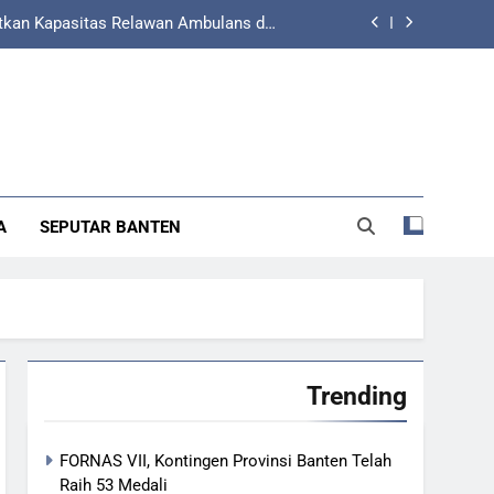
ang Selatan, dan BPJS Ketenagakerjaan
jaminan Korban Kecelakaan Lalu Lintas
Lintas Mendapatkan Pelayanan Terbaik
 Banten Hadiri Peresmian Sterilisasi
Pelabuhan Merak
atkan Kapasitas Relawan Ambulans dan
engemudi Ojol melalui Pelatihan PPGD
ang Selatan, dan BPJS Ketenagakerjaan
A
SEPUTAR BANTEN
jaminan Korban Kecelakaan Lalu Lintas
Lintas Mendapatkan Pelayanan Terbaik
Trending
FORNAS VII, Kontingen Provinsi Banten Telah
Raih 53 Medali