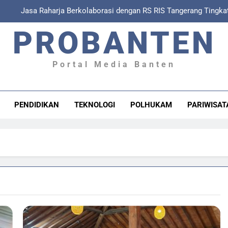
asa Raharja Perkuat Sinergi dengan RS RIS Hospital, Polres Tanger
dalam Sosialisasi Keter
PROBANTEN
Jasa Raharja Tangerang Pastikan Korban Kecelakaan Lalu 
Tingkatkan Keamanan dan Keselamatan Penyeberangan, Jasa Raharja
Portal Media Banten
Jasa Raharja Berkolaborasi dengan RS RIS Tangerang Tingk
P
asa Raharja Perkuat Sinergi dengan RS RIS Hospital, Polres Tanger
PENDIDIKAN
TEKNOLOGI
POLHUKAM
PARIWISAT
dalam Sosialisasi Keter
Jasa Raharja Tangerang Pastikan Korban Kecelakaan Lalu 