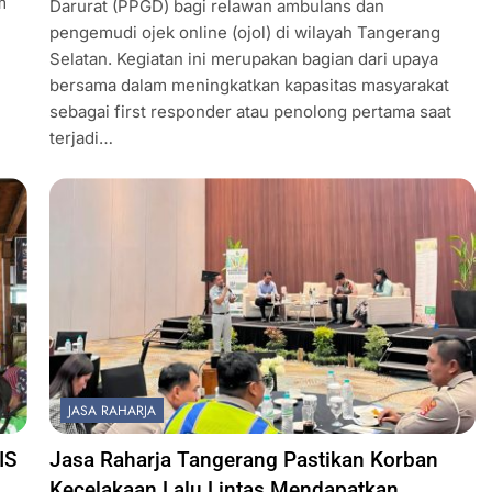
m
Darurat (PPGD) bagi relawan ambulans dan
pengemudi ojek online (ojol) di wilayah Tangerang
Selatan. Kegiatan ini merupakan bagian dari upaya
bersama dalam meningkatkan kapasitas masyarakat
sebagai first responder atau penolong pertama saat
terjadi…
JASA RAHARJA
IS
Jasa Raharja Tangerang Pastikan Korban
Kecelakaan Lalu Lintas Mendapatkan