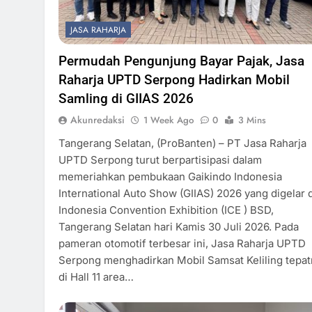
JASA RAHARJA
Permudah Pengunjung Bayar Pajak, Jasa
Raharja UPTD Serpong Hadirkan Mobil
Samling di GIIAS 2026
Akunredaksi
1 Week Ago
0
3 Mins
Tangerang Selatan, (ProBanten) – PT Jasa Raharja
UPTD Serpong turut berpartisipasi dalam
memeriahkan pembukaan Gaikindo Indonesia
International Auto Show (GIIAS) 2026 yang digelar d
Indonesia Convention Exhibition (ICE ) BSD,
Tangerang Selatan hari Kamis 30 Juli 2026. Pada
pameran otomotif terbesar ini, Jasa Raharja UPTD
Serpong menghadirkan Mobil Samsat Keliling tepa
di Hall 11 area…