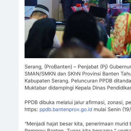
Serang, (ProBanten) – Penjabat (Pj) Gubern
SMAN/SMKN dan SKhN Provinsi Banten Tahun
Kabupaten Serang. Peluncuran PPDB ditanda
Muktabar didampingi Kepala Dinas Pendidika
PPDB dibuka melalui jalur afirmasi, zonasi, p
https:
ppdb.bantenprov.go.id
mulai Senin (19
“Menjadi hajat besar kita, penerimaan mur
Pemprov Banten. Tugas kita bersama,” ungka