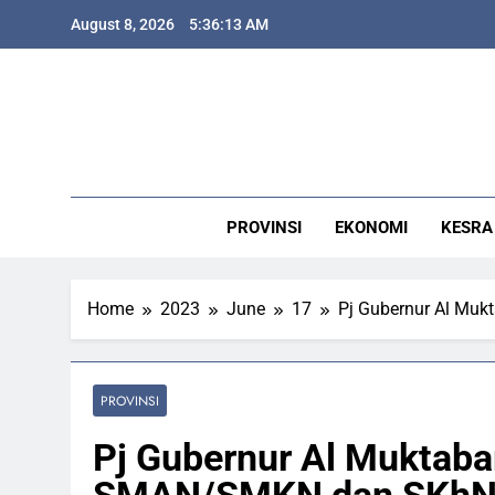
Skip
August 8, 2026
5:36:14 AM
to
content
J
PROVINSI
EKONOMI
KESRA
J
Home
2023
June
17
Pj Gubernur Al Mu
PROVINSI
Pj Gubernur Al Muktab