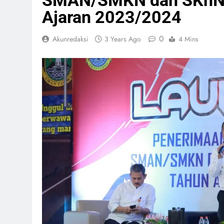
SMAN/SMKN dan SKhN P
Ajaran 2023/2024
0
Akunredaksi
3 Years Ago
4 Mins