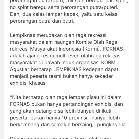
perorangan putra/putri, full spin beregu, half spint,
no spint beregu serta perorangan putra/puteri.
Dan, dua kelas lempar kapak, yaitu satu kelas
perorangan putra dan putri.
Lempiknas merupakan olah raga rekreasi
masyarakat dalam naungan Komite Olah Raga
rekreasi Masyarakat Indonesia (Kormi). FORNAS
adalah ajang resmi multi even olahraga rekreasi
masyarakat di bawah induk organisasi KORMI.
Agustiar berharap LEMPIKNAS kedepan dapat
menjadi peserta resmi bukan hanya sekedar
exhibisi khusus.
“Kita berharap olah raga lempar pisau ini dalam
FORNAS bukan hanya pertandingan exhibisi dan
yang akan datang bisa lebih banyak di ikuti
peserta, bukan hanya 10 provinsi. Intinya, lebih
berkembang dan semakin bersaing,” pungkas dia.
Denny memaparkan, meski baru, olah raga