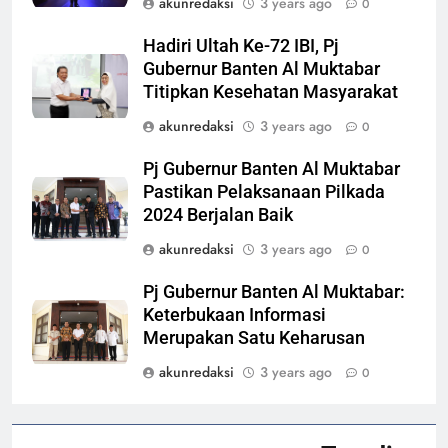
akunredaksi
3 years ago
0
Hadiri Ultah Ke-72 IBI, Pj
Gubernur Banten Al Muktabar
Titipkan Kesehatan Masyarakat
akunredaksi
3 years ago
0
Pj Gubernur Banten Al Muktabar
Pastikan Pelaksanaan Pilkada
2024 Berjalan Baik
akunredaksi
3 years ago
0
Pj Gubernur Banten Al Muktabar:
Keterbukaan Informasi
Merupakan Satu Keharusan
akunredaksi
3 years ago
0