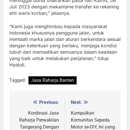
meninggal dunia diserahkan pada hari Kamis, 06
Juli 2023 dengan mekanisme transfer ke rekening
ahli waris korban,” jelasnya.
“Kami juga menghimbau kepada masyarakat
Indonesia khususnya pengguna jalan, untuk
mentaati marka jalan dan aturan berkendara sesuai
dengan ketentuan yang berlaku, menjaga kondisi
tubuh dan memastikan semuanya dalam keadaan
yang baik untuk melakukan perjalanan,” tutup
Hastuti.
Tagged:
Jasa Raharja Banten
Previous:
Next:
Post
navigation
Kordinasi Jasa
Kumpulkan
Raharja Perwakilan
Komunitas Sepeda
Tangerang Dengan
Motor se-DIY, Ini yang