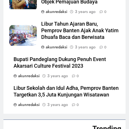
Objek Pemajuan Budaya
akunredaksi
3 years ago
0
Libur Tahun Ajaran Baru,
Pemprov Banten Ajak Anak Yatim
Dhuafa Baca dan Berwisata
akunredaksi
3 years ago
0
Bupati Pandeglang Dukung Penuh Event
Akarsari Culture Festival 2023
akunredaksi
3 years ago
0
Libur Sekolah dan Idul Adha, Pemprov Banten
Targetkan 3,5 Juta Kunjungan Wisatawan
akunredaksi
3 years ago
0
Trending