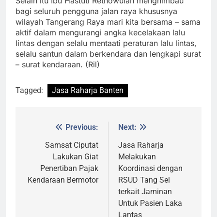
Selain itu Ibu Hastuti Retnowulan menghimbau
bagi seluruh pengguna jalan raya khususnya
wilayah Tangerang Raya mari kita bersama – sama
aktif dalam mengurangi angka kecelakaan lalu
lintas dengan selalu mentaati peraturan lalu lintas,
selalu santun dalam berkendara dan lengkapi surat
– surat kendaraan. (Ril)
Tagged:
Jasa Raharja Banten
Previous:
Next:
Post
navigation
Samsat Ciputat
Jasa Raharja
Lakukan Giat
Melakukan
Penertiban Pajak
Koordinasi dengan
Kendaraan Bermotor
RSUD Tang Sel
terkait Jaminan
Untuk Pasien Laka
Lantas