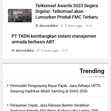
Telkomsel Awards 2023 Segera
Digelar: Telkomsel akan
Luncurkan Produk FMC Terbaru
akunredaksi
3 years ago
0
PT TKDN kembangkan sistem manajemen
armada berbasis ABT
akunredaksi
3 years ago
0
Trending
Permudah Pengunjung Bayar Pajak, Jasa Raharja UPTD
Serpong Hadirkan Mobil Samling di GIIAS 2026
Pelayanan Cepat, Jasa Raharja Banten Serahkan
Santunan Kepada Ahli Waris Korban Laka Lantas TKP