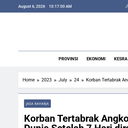
Skip
J
August 6, 2026
10:17:01 AM
to
content
J
PROVINSI
EKONOMI
KESRA
Home
2023
July
24
Korban Tertabrak An
JASA RAHARJA
Korban Tertabrak Angko