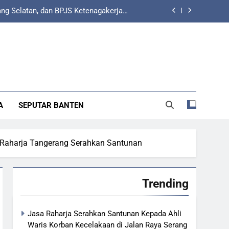
ang Selatan, dan BPJS Ketenagakerjaan
jaminan Korban Kecelakaan Lalu Lintas
Lintas Mendapatkan Pelayanan Terbaik
 dan Kamsel Polres Cilegon Tertibkan
r Sembarangan di Jalan Lingkar Selatan
atkan Kapasitas Relawan Ambulans dan
engemudi Ojol melalui Pelatihan PPGD
ang Selatan, dan BPJS Ketenagakerjaan
A
SEPUTAR BANTEN
jaminan Korban Kecelakaan Lalu Lintas
Lintas Mendapatkan Pelayanan Terbaik
a Raharja Tangerang Serahkan Santunan
 dan Kamsel Polres Cilegon Tertibkan
r Sembarangan di Jalan Lingkar Selatan
Trending
Jasa Raharja Serahkan Santunan Kepada Ahli
Waris Korban Kecelakaan di Jalan Raya Serang