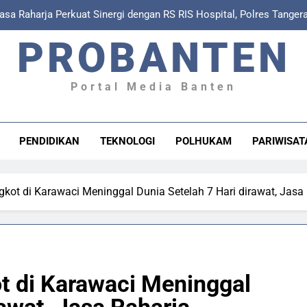
asa Raharja Perkuat Sinergi dengan RS RIS Hospital, Polres Tanger
dalam Sosialisasi Keter
PROBANTEN
Jasa Raharja Tangerang Pastikan Korban Kecelakaan Lalu 
Komitmen Keselamatan Transportasi, Jasa Raharja Bersama Dishub
Truk Parki
Portal Media Banten
Jasa Raharja Berkolaborasi dengan RS RIS Tangerang Tingk
P
asa Raharja Perkuat Sinergi dengan RS RIS Hospital, Polres Tanger
PENDIDIKAN
TEKNOLOGI
POLHUKAM
PARIWISAT
dalam Sosialisasi Keter
Jasa Raharja Tangerang Pastikan Korban Kecelakaan Lalu 
gkot di Karawaci Meninggal Dunia Setelah 7 Hari dirawat, Jas
Komitmen Keselamatan Transportasi, Jasa Raharja Bersama Dishub
Truk Parki
t di Karawaci Meninggal