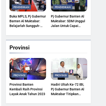
PENDIDIKAN
PENDIDIKAN
Buka MPLS, Pj Gubernur
Pj Gubernur Banten Al
Banten Al Muktabar:
Muktabar: SDM Unggul
Belajarlah Sungguh-
Jalan Untuk Capai
Sungguh
Kesejahteraan
Provinsi
PROVINSI
PROVINSI
Provinsi Banten
Hadiri Ultah Ke-72 IBI,
Kembali Raih Provinsi
Pj Gubernur Banten Al
Layak Anak Tahun 2023
Muktabar Titipkan
Kesehatan Masyarakat