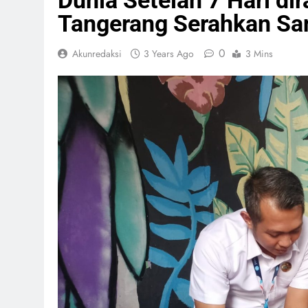
Dunia Setelah 7 Hari di
Tangerang Serahkan Sa
0
Akunredaksi
3 Years Ago
3 Mins