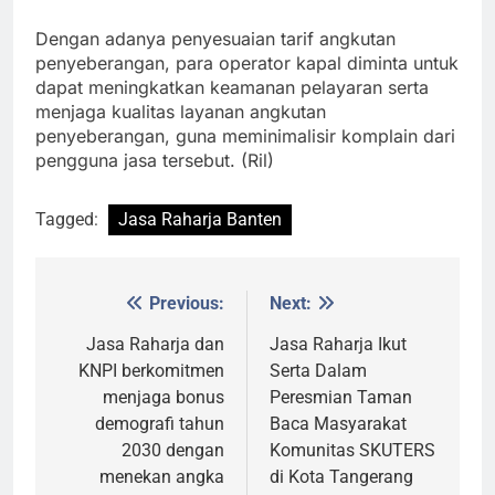
Dengan adanya penyesuaian tarif angkutan
penyeberangan, para operator kapal diminta untuk
dapat meningkatkan keamanan pelayaran serta
menjaga kualitas layanan angkutan
penyeberangan, guna meminimalisir komplain dari
pengguna jasa tersebut. (Ril)
Tagged:
Jasa Raharja Banten
Previous:
Next:
Post
navigation
Jasa Raharja dan
Jasa Raharja Ikut
KNPI berkomitmen
Serta Dalam
menjaga bonus
Peresmian Taman
demografi tahun
Baca Masyarakat
2030 dengan
Komunitas SKUTERS
menekan angka
di Kota Tangerang