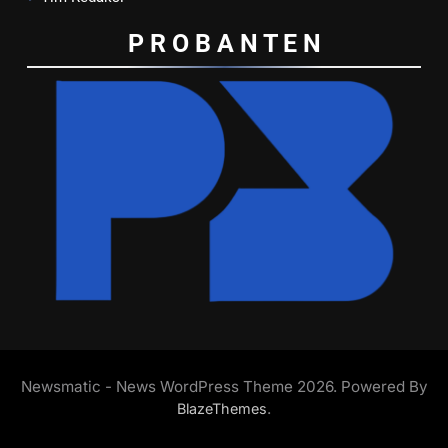
P R O B A N T E
N
Newsmatic - News WordPress Theme 2026. Powered By
.
BlazeThemes