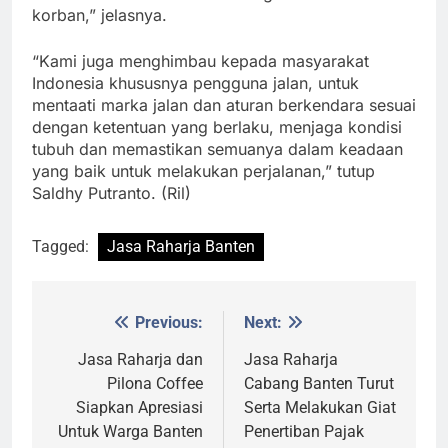
korban,” jelasnya.
“Kami juga menghimbau kepada masyarakat
Indonesia khususnya pengguna jalan, untuk
mentaati marka jalan dan aturan berkendara sesuai
dengan ketentuan yang berlaku, menjaga kondisi
tubuh dan memastikan semuanya dalam keadaan
yang baik untuk melakukan perjalanan,” tutup
Saldhy Putranto. (Ril)
Tagged:
Jasa Raharja Banten
Previous:
Next:
Post
navigation
Jasa Raharja dan
Jasa Raharja
Pilona Coffee
Cabang Banten Turut
Siapkan Apresiasi
Serta Melakukan Giat
Untuk Warga Banten
Penertiban Pajak