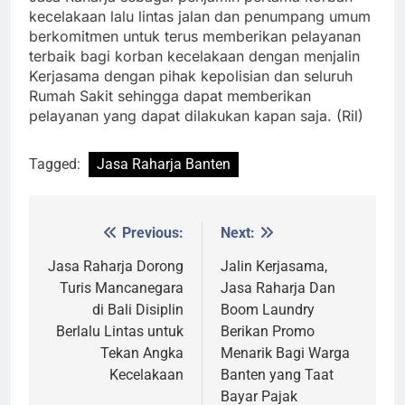
kecelakaan lalu lintas jalan dan penumpang umum
berkomitmen untuk terus memberikan pelayanan
terbaik bagi korban kecelakaan dengan menjalin
Kerjasama dengan pihak kepolisian dan seluruh
Rumah Sakit sehingga dapat memberikan
pelayanan yang dapat dilakukan kapan saja. (Ril)
Tagged:
Jasa Raharja Banten
Previous:
Next:
Post
navigation
Jasa Raharja Dorong
Jalin Kerjasama,
Turis Mancanegara
Jasa Raharja Dan
di Bali Disiplin
Boom Laundry
Berlalu Lintas untuk
Berikan Promo
Tekan Angka
Menarik Bagi Warga
Kecelakaan
Banten yang Taat
Bayar Pajak