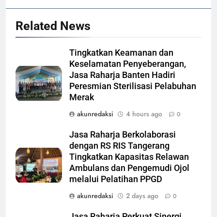
Related News
Tingkatkan Keamanan dan
Keselamatan Penyeberangan,
Jasa Raharja Banten Hadiri
Peresmian Sterilisasi Pelabuhan
Merak
akunredaksi
4 hours ago
0
Jasa Raharja Berkolaborasi
dengan RS RIS Tangerang
Tingkatkan Kapasitas Relawan
Ambulans dan Pengemudi Ojol
melalui Pelatihan PPGD
akunredaksi
2 days ago
0
Jasa Raharja Perkuat Sinergi