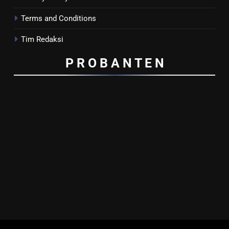
Terms and Conditions
Tim Redaksi
P R O B A N T E
N