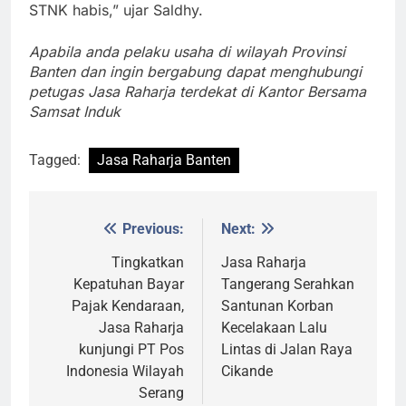
STNK habis,” ujar Saldhy.
Apabila anda pelaku usaha di wilayah Provinsi
Banten dan ingin bergabung dapat menghubungi
petugas Jasa Raharja terdekat di Kantor Bersama
Samsat Induk
Tagged:
Jasa Raharja Banten
Previous:
Next:
Post
navigation
Tingkatkan
Jasa Raharja
Kepatuhan Bayar
Tangerang Serahkan
Pajak Kendaraan,
Santunan Korban
Jasa Raharja
Kecelakaan Lalu
kunjungi PT Pos
Lintas di Jalan Raya
Indonesia Wilayah
Cikande
Serang