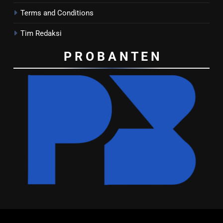
Terms and Conditions
Tim Redaksi
P R O B A N T E
N