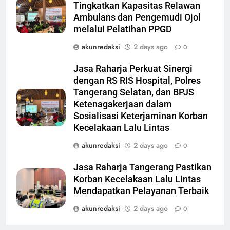
Tingkatkan Kapasitas Relawan
Ambulans dan Pengemudi Ojol
melalui Pelatihan PPGD
akunredaksi
2 days ago
0
Jasa Raharja Perkuat Sinergi
dengan RS RIS Hospital, Polres
Tangerang Selatan, dan BPJS
Ketenagakerjaan dalam
Sosialisasi Keterjaminan Korban
Kecelakaan Lalu Lintas
akunredaksi
2 days ago
0
Jasa Raharja Tangerang Pastikan
Korban Kecelakaan Lalu Lintas
Mendapatkan Pelayanan Terbaik
akunredaksi
2 days ago
0