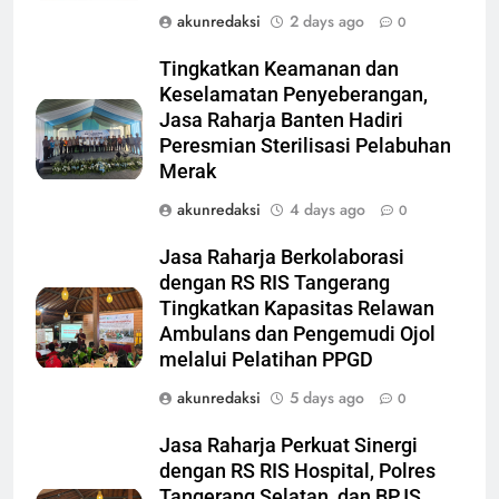
akunredaksi
2 days ago
0
Tingkatkan Keamanan dan
Keselamatan Penyeberangan,
Jasa Raharja Banten Hadiri
Peresmian Sterilisasi Pelabuhan
Merak
akunredaksi
4 days ago
0
Jasa Raharja Berkolaborasi
dengan RS RIS Tangerang
Tingkatkan Kapasitas Relawan
Ambulans dan Pengemudi Ojol
melalui Pelatihan PPGD
akunredaksi
5 days ago
0
Jasa Raharja Perkuat Sinergi
dengan RS RIS Hospital, Polres
Tangerang Selatan, dan BPJS