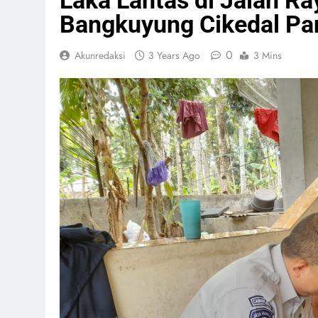
Laka Lantas di Jalan Ra
Bangkuyung Cikedal Pa
0
Akunredaksi
3 Years Ago
3 Mins