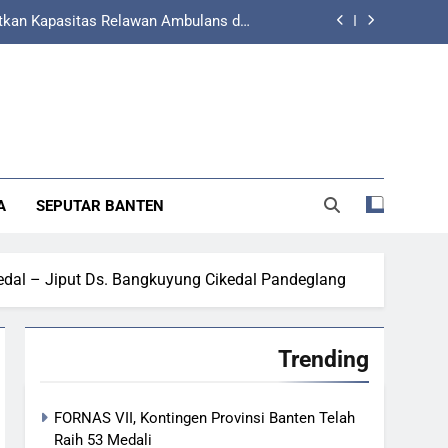
ang Selatan, dan BPJS Ketenagakerjaan
jaminan Korban Kecelakaan Lalu Lintas
Lintas Mendapatkan Pelayanan Terbaik
 Banten Hadiri Peresmian Sterilisasi
Pelabuhan Merak
atkan Kapasitas Relawan Ambulans dan
engemudi Ojol melalui Pelatihan PPGD
ang Selatan, dan BPJS Ketenagakerjaan
A
SEPUTAR BANTEN
jaminan Korban Kecelakaan Lalu Lintas
Lintas Mendapatkan Pelayanan Terbaik
edal – Jiput Ds. Bangkuyung Cikedal Pandeglang
Trending
FORNAS VII, Kontingen Provinsi Banten Telah
Raih 53 Medali