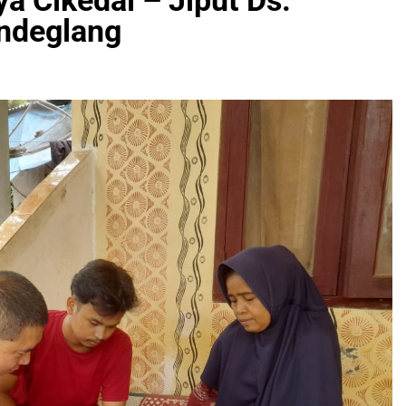
ya Cikedal – Jiput Ds.
ndeglang