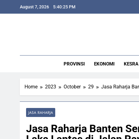
Skip
J
August 7, 2026
5:40:26 PM
to
content
J
PROVINSI
EKONOMI
KESRA
Home
2023
October
29
Jasa Raharja Ba
JASA RAHARJA
Jasa Raharja Banten S