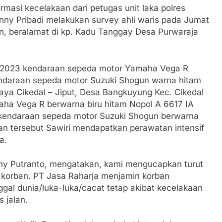
masi kecelakaan dari petugas unit laka polres
nny Pribadi melakukan survey ahli waris pada Jumat
n, beralamat di kp. Kadu Tanggay Desa Purwaraja
10/2023 kendaraan sepeda motor Yamaha Vega R
endaraan sepeda motor Suzuki Shogun warna hitam
n raya Cikedal – Jiput, Desa Bangkuyung Kec. Cikedal
ha Vega R berwarna biru hitam Nopol A 6617 IA
n kendaraan sepeda motor Suzuki Shogun berwarna
an tersebut Sawiri mendapatkan perawatan intensif
a.
hy Putranto, mengatakan, kami mengucapkan turut
 korban. PT Jasa Raharja menjamin korban
gal dunia/luka-luka/cacat tetap akibat kecelakaan
s jalan.