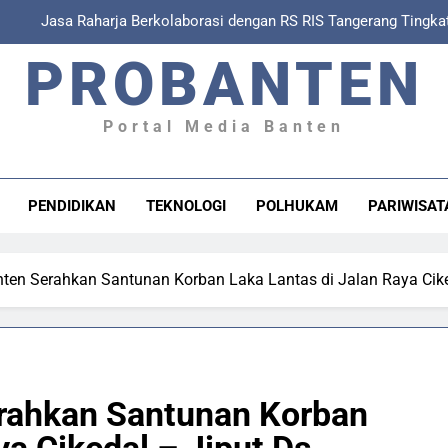
asa Raharja Perkuat Sinergi dengan RS RIS Hospital, Polres Tanger
dalam Sosialisasi Keter
PROBANTEN
Jasa Raharja Tangerang Pastikan Korban Kecelakaan Lalu 
Tingkatkan Keamanan dan Keselamatan Penyeberangan, Jasa Raharja
Portal Media Banten
Jasa Raharja Berkolaborasi dengan RS RIS Tangerang Tingk
P
asa Raharja Perkuat Sinergi dengan RS RIS Hospital, Polres Tanger
PENDIDIKAN
TEKNOLOGI
POLHUKAM
PARIWISAT
dalam Sosialisasi Keter
Jasa Raharja Tangerang Pastikan Korban Kecelakaan Lalu 
nten Serahkan Santunan Korban Laka Lantas di Jalan Raya Cik
erahkan Santunan Korban