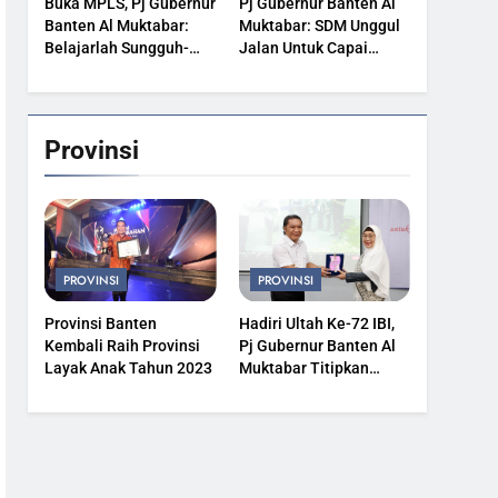
Buka MPLS, Pj Gubernur
Pj Gubernur Banten Al
Banten Al Muktabar:
Muktabar: SDM Unggul
Belajarlah Sungguh-
Jalan Untuk Capai
Sungguh
Kesejahteraan
Provinsi
PROVINSI
PROVINSI
Provinsi Banten
Hadiri Ultah Ke-72 IBI,
Kembali Raih Provinsi
Pj Gubernur Banten Al
Layak Anak Tahun 2023
Muktabar Titipkan
Kesehatan Masyarakat