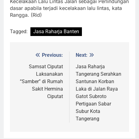
Kecelakaan Lalu Lintas Jalan sebagai Perlindungan
dasar apabila terjadi kecelakaan lalu lintas, kata
Rangga. (Rid)
Tagged:
Jasa Raharja Banten
Previous:
Next:
Post
navigation
Samsat Ciputat
Jasa Raharja
Laksanakan
Tangerang Serahkan
“Samber” di Rumah
Santunan Korban
Sakit Hermina
Laka di Jalan Raya
Ciputat
Gatot Subroto
Pertigaan Sabar
Subur Kota
Tangerang