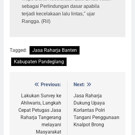
sebagai Perlindungan dasar apabila 
terjadi kecelakaan lalu lintas," ujar 
Rangga. (Ril)
Tagged:
Jasa Raharja Banten
Kabupaten Pandeglang
Previous:
Next:
Post
navigation
Lakukan Survey ke
Jasa Raharja
Ahliwaris, Langkah
Dukung Upaya
Cepat Petugas Jasa
Korlantas Polri
Raharja Tangerang
Tangani Penggunaan
melayani
Knalpot Brong
Masyarakat