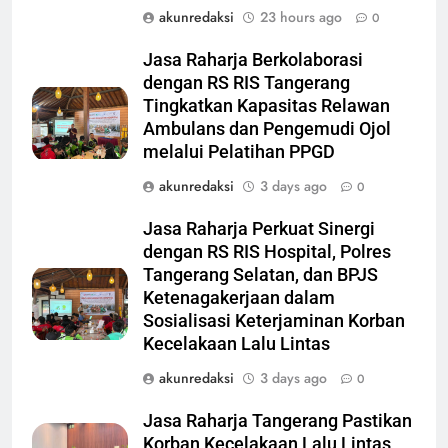
akunredaksi
23 hours ago
0
Jasa Raharja Berkolaborasi
dengan RS RIS Tangerang
Tingkatkan Kapasitas Relawan
Ambulans dan Pengemudi Ojol
melalui Pelatihan PPGD
akunredaksi
3 days ago
0
Jasa Raharja Perkuat Sinergi
dengan RS RIS Hospital, Polres
Tangerang Selatan, dan BPJS
Ketenagakerjaan dalam
Sosialisasi Keterjaminan Korban
Kecelakaan Lalu Lintas
akunredaksi
3 days ago
0
Jasa Raharja Tangerang Pastikan
Korban Kecelakaan Lalu Lintas