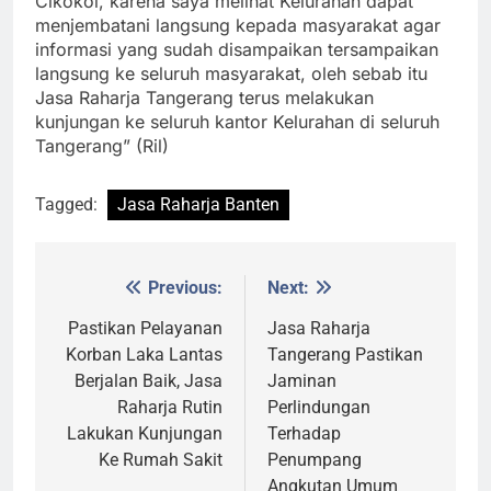
Cikokol, karena saya melihat Kelurahan dapat
menjembatani langsung kepada masyarakat agar
informasi yang sudah disampaikan tersampaikan
langsung ke seluruh masyarakat, oleh sebab itu
Jasa Raharja Tangerang terus melakukan
kunjungan ke seluruh kantor Kelurahan di seluruh
Tangerang” (Ril)
Tagged:
Jasa Raharja Banten
Previous:
Next:
Post
navigation
Pastikan Pelayanan
Jasa Raharja
Korban Laka Lantas
Tangerang Pastikan
Berjalan Baik, Jasa
Jaminan
Raharja Rutin
Perlindungan
Lakukan Kunjungan
Terhadap
Ke Rumah Sakit
Penumpang
Angkutan Umum