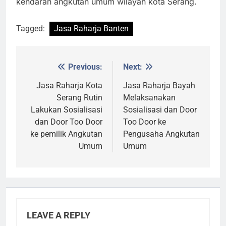
kendaran angkutan umum wilayah kota Serang.
Tagged:
Jasa Raharja Banten
Previous:
Next:
Post
navigation
Jasa Raharja Kota
Jasa Raharja Bayah
Serang Rutin
Melaksanakan
Lakukan Sosialisasi
Sosialisasi dan Door
dan Door Too Door
Too Door ke
ke pemilik Angkutan
Pengusaha Angkutan
Umum
Umum
LEAVE A REPLY