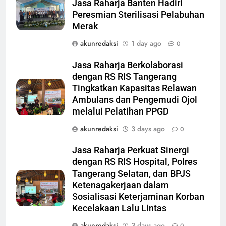
Jasa Raharja Banten Hadiri
Peresmian Sterilisasi Pelabuhan
Merak
akunredaksi
1 day ago
0
Jasa Raharja Berkolaborasi
dengan RS RIS Tangerang
Tingkatkan Kapasitas Relawan
Ambulans dan Pengemudi Ojol
melalui Pelatihan PPGD
akunredaksi
3 days ago
0
Jasa Raharja Perkuat Sinergi
dengan RS RIS Hospital, Polres
Tangerang Selatan, dan BPJS
Ketenagakerjaan dalam
Sosialisasi Keterjaminan Korban
Kecelakaan Lalu Lintas
akunredaksi
3 days ago
0