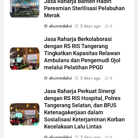
Jasa Raharja Banten Hadiri
Peresmian Sterilisasi Pelabuhan
Merak
akunredaksi
2 days ago
0
Jasa Raharja Berkolaborasi
dengan RS RIS Tangerang
Tingkatkan Kapasitas Relawan
Ambulans dan Pengemudi Ojol
melalui Pelatihan PPGD
akunredaksi
3 days ago
0
Jasa Raharja Perkuat Sinergi
dengan RS RIS Hospital, Polres
Tangerang Selatan, dan BPJS
Ketenagakerjaan dalam
Sosialisasi Keterjaminan Korban
Kecelakaan Lalu Lintas
akunredaksi
3 days ago
0