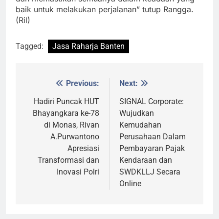
baik untuk melakukan perjalanan” tutup Rangga.
(Ril)
Tagged:
Jasa Raharja Banten
Previous:
Next:
Post
navigation
Hadiri Puncak HUT
SIGNAL Corporate:
Bhayangkara ke-78
Wujudkan
di Monas, Rivan
Kemudahan
A.Purwantono
Perusahaan Dalam
Apresiasi
Pembayaran Pajak
Transformasi dan
Kendaraan dan
Inovasi Polri
SWDKLLJ Secara
Online