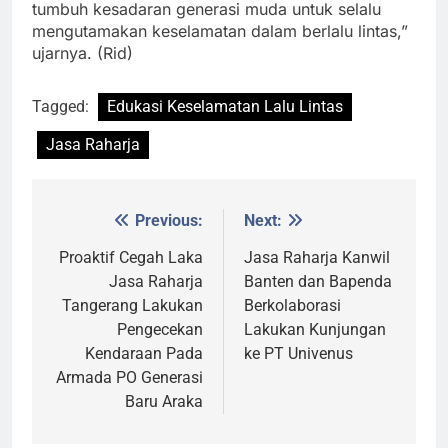
tumbuh kesadaran generasi muda untuk selalu
mengutamakan keselamatan dalam berlalu lintas,”
ujarnya. (Rid)
Tagged:
Edukasi Keselamatan Lalu Lintas
Jasa Raharja
Previous:
Next:
Post
navigation
Proaktif Cegah Laka
Jasa Raharja Kanwil
Jasa Raharja
Banten dan Bapenda
Tangerang Lakukan
Berkolaborasi
Pengecekan
Lakukan Kunjungan
Kendaraan Pada
ke PT Univenus
Armada PO Generasi
Baru Araka