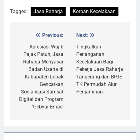
Tagged:
Jasa Raharja
Korban Kecelakaan
Previous:
Next:
Post
navigation
Apresiasi Wajib
Tingkatkan
Pajak Patuh, Jasa
Penanganan
Raharja Menyasar
Kecelakaan Bagi
Badan Usaha di
Pekerja Jasa Raharja
Kabupaten Lebak
Tangerang dan BPJS
Gencarkan
TK Permudah Alur
Sosialisasi Samsat
Penjaminan
Digital dan Program
‘Gebyar Emas’