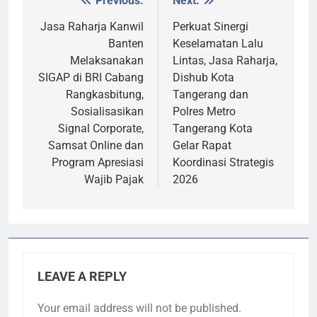
Previous:
Next:
Post
navigation
Jasa Raharja Kanwil
Perkuat Sinergi
Banten
Keselamatan Lalu
Melaksanakan
Lintas, Jasa Raharja,
SIGAP di BRI Cabang
Dishub Kota
Rangkasbitung,
Tangerang dan
Sosialisasikan
Polres Metro
Signal Corporate,
Tangerang Kota
Samsat Online dan
Gelar Rapat
Program Apresiasi
Koordinasi Strategis
Wajib Pajak
2026
LEAVE A REPLY
Your email address will not be published.